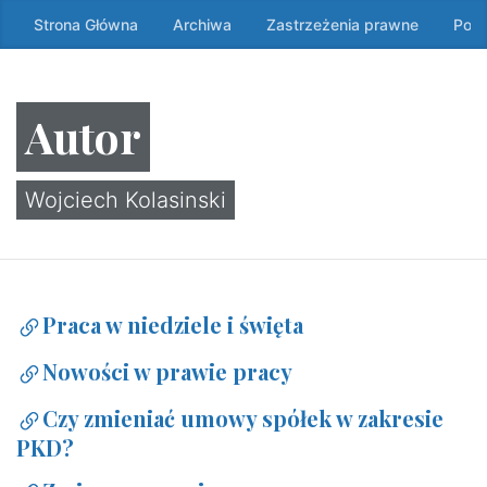
Przeskocz
Strona Główna
Archiwa
Zastrzeżenia prawne
Poli
do
treści
↷
Autor
Wojciech Kolasinski
Praca w niedziele i święta
Nowości w prawie pracy
Czy zmieniać umowy spółek w zakresie
PKD?