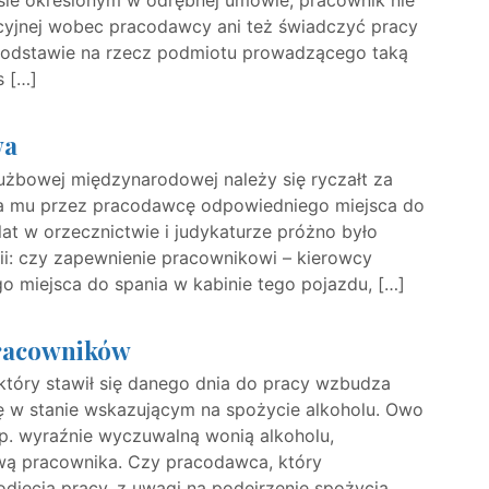
sie określonym w odrębnej umowie, pracownik nie
cyjnej wobec pracodawcy ani też świadczyć pracy
 podstawie na rzecz podmiotu prowadzącego taką
s […]
wa
użbowej międzynarodowej należy się ryczałt za
a mu przez pracodawcę odpowiedniego miejsca do
at w orzecznictwie i judykaturze próżno było
ii: czy zapewnienie pracownikowi – kierowcy
miejsca do spania w kabinie tego pojazdu, […]
pracowników
 który stawił się danego dnia do pracy wzbudza
ię w stanie wskazującym na spożycie alkoholu. Owo
. wyraźnie wyczuwalną wonią alkoholu,
wą pracownika. Czy pracodawca, który
djęcia pracy, z uwagi na podejrzenie spożycia