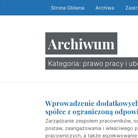
Strona Główna
Archiwa
Zast
Przeskocz
do
treści
↷
Archiwum
Kategoria:
prawo pracy i u
Wprowadzenie dodatkowych 
spółce z ograniczoną odpowi
Zarządzanie zespołem pracowników, o
postaw, zaangażowania i właściwego
pracowniczych, a także egzekwowanie 