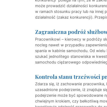
konkurencji polega na tym, że w zakre
może prowadzić działalności konkuren
w ramach stosunku pracy lub na innej
działalność (zakaz konkurencji). Przepi
Zagraniczna podróż służbo
Pracownikowi – kierowcy w podróży sł
nocleg nawet w przypadku zapewnieni
spania w kabinie samochodu. Od wielu l
szukać jednolitego stanowiska w kwest
samochodu ciężarowego odpowiedniego 
Kontrola stanu trzeźwości 
Zdarza się, iż zachowanie pracownika,
uzasadnione podejrzenie, iż znajduje s
podejrzenie może być spowodowane np
chwiejnym krokiem, czy bełkotliwą mo
kwestionuje zdolność pracownika do po