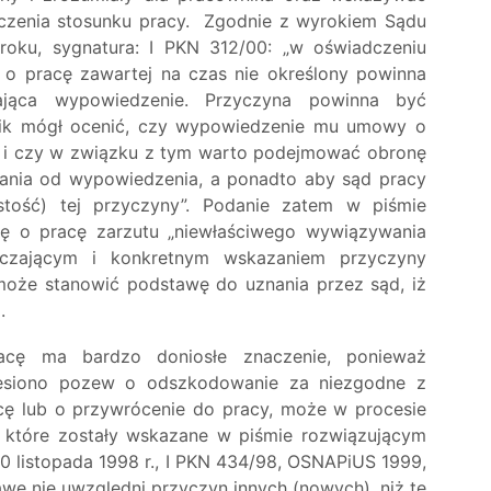
czenia stosunku pracy. Zgodnie z wyrokiem Sądu
oku, sygnatura: I PKN 312/00: „w oświadczeniu
 pracę zawartej na czas nie określony powinna
ająca wypowiedzenie. Przyczyna powinna być
wnik mógł ocenić, czy wypowiedzenie mu umowy o
e i czy w związku z tym warto podejmować obronę
łania od wypowiedzenia, a ponadto aby sąd pracy
tość) tej przyczyny”. Podanie zatem w piśmie
 o pracę zarzutu „niewłaściwego wywiązywania
rczającym i konkretnym wskazaniem przyczyny
oże stanowić podstawę do uznania przez sąd, iż
.
cę ma bardzo doniosłe znaczenie, ponieważ
esiono pozew o odszkodowanie za niezgodne z
 lub o przywrócenie do pracy, może w procesie
, które zostały wskazane w piśmie rozwiązującym
0 listopada 1998 r., I PKN 434/98, OSNAPiUS 1999,
awę nie uwzględni przyczyn innych (nowych), niż te