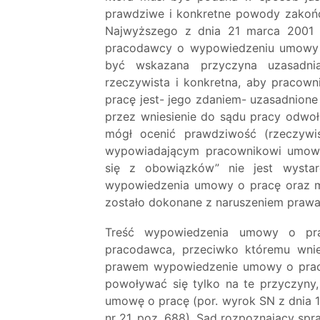
prawdziwe i konkretne powody zakoń
Najwyższego z dnia 21 marca 2001 r
pracodawcy o wypowiedzeniu umowy o
być wskazana przyczyna uzasadni
rzeczywista i konkretna, aby praco
pracę jest- jego zdaniem- uzasadnion
przez wniesienie do sądu pracy odwo
mógł ocenić prawdziwość (rzeczywis
wypowiadającym pracownikowi umowę
się z obowiązków” nie jest wysta
wypowiedzenia umowy o pracę oraz m
zostało dokonane z naruszeniem prawa
Treść wypowiedzenia umowy o pra
pracodawca, przeciwko któremu wni
prawem wypowiedzenie umowy o pracę
powoływać się tylko na te przyczyny
umowę o pracę (por. wyrok SN z dnia 1
nr 21, poz. 688). Sąd rozpoznający spr