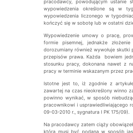
pracodawcy, powodującym ustanie s
wypowiedzenia określone są w tyg
wypowiedzenia liczonego w tygodnia
kończyć się w sobotę lub w ostatni dzi
Wypowiedzenie umowy o pracę, prowa
formie pisemnej, jednakże złożeni
dorozumiany również wywołuje skutki 
przepisów prawa. Każda bowiem jedn
stosunku pracy, dokonana nawet z n
pracy w terminie wskazanym przez pr
Istotne jest to, iż zgodnie z arty
zawartej na czas nieokreślony winno 
powinno wynikać, w sposób niebudzący
pracownikowi i usprawiedliwiającego r
09-03-2010 r., sygnatura I PK 175/09).
Na pracodawcy zatem ciąży obowiązek
która musi być podana w sposób jas