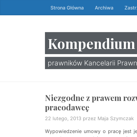
Strona Główna
Archiwa
Zast
Przeskocz
do
treści
↷
Kompendium
prawników Kancelarii Prawn
Niezgodne z prawem roz
pracodawcę
22 lutego, 2013
przez Maja Szymczak
Wypowiedzenie umowy o pracę jest j