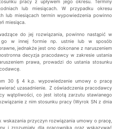
tosunku pracy z upływem jego okresu. Terminy
odniach lub miesiącach. W przypadku okresu
ch lub miesiącach termin wypowiedzenia powinno
eń miesiąca.
dzące do jej rozwiązania, powinno nastąpić w
e go w innej formie np. ustnie lub w sposób
prawne, jednakże jest ono dokonane z naruszeniem
ostronna decyzja pracodawcy w zakresie ustania
aruszeniem prawa, prowadzi do ustania stosunku
acodawcę.
kułem 30 § 4 k.p. wypowiedzenie umowy o pracę
zawierać uzasadnienie. Z oświadczenia pracodawcy
 wątpliwości, co jest istotą zarzutu stawianego
ozwiązanie z nim stosunku pracy (Wyrok SN z dnia
 wskazania przyczyn rozwiązania umowy o pracę,
ny i zrozumiały dla pracownika oraz wskazywać