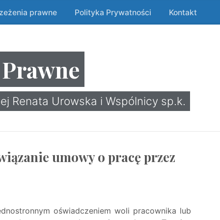
rzeżenia prawne
Polityka Prywatności
Kontakt
 Prawne
ej Renata Urowska i Wspólnicy sp.k.
wiązanie umowy o pracę przez
ednostronnym oświadczeniem woli pracownika lub