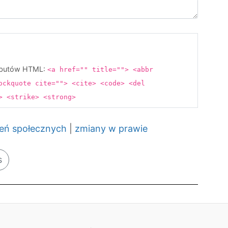
rybutów HTML:
<a href="" title=""> <abbr
ockquote cite=""> <cite> <code> <del
s> <strike> <strong>
zeń społecznych
|
zmiany w prawie
s