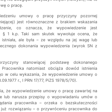
wę o pracę.
iedzeniu umowy o pracę przyczyny pozornej
stniejącej) jest równoznaczne z brakiem wskazania
edzenie, co oznacza, że wypowiedzenie jest
5 § 1 k.p. Taki sam skutek wywołuje ocena, że
stniała, ale była – ze względu na jej wagę lub
kutecznego dokonania wypowiedzenia (wyrok SN z
przyczyny stanowiącej podstawę dokonanego
Pracownika natomiast obciąża dowód istnienia
ego w celu wykazania, że wypowiedzenie umowy o
09.1977 r., I PRN 17/77, PiZS 1978/5/70).
lenia, że wypowiedzenie umowy o pracę zawartej na
one lub narusza przepisy o wypowiadaniu umów o
ądania pracownika – orzeka o bezskuteczności
 już rozwiązaniu – o przywróceniu pracownika do