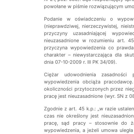
powołane w piśmie rozwiązującym umo
Podanie w oświadczeniu o wypow
(nieprawdziwej, nierzeczywistej, niei
przyczyny uzasadniającej wypowi
nieuzasadnione w rozumieniu art. 4
przyczyna wypowiedzenia co prawda i
charakter – niewystarczająca dla s
dnia 07-10-2009 r. III PK 34/09).
Ciężar udowodnienia zasadności 
wypowiedzenia obciąża pracodawcę. 
okoliczności przytoczonych przez ni
pracę jest nieuzasadnione (wyr. SN z 08.
Zgodnie z art. 45 k.p.: „w razie usta
czas nie określony jest nieuzasadni
pracę, sąd pracy – stosownie do ż
wypowiedzenia, a jeżeli umowa uległa