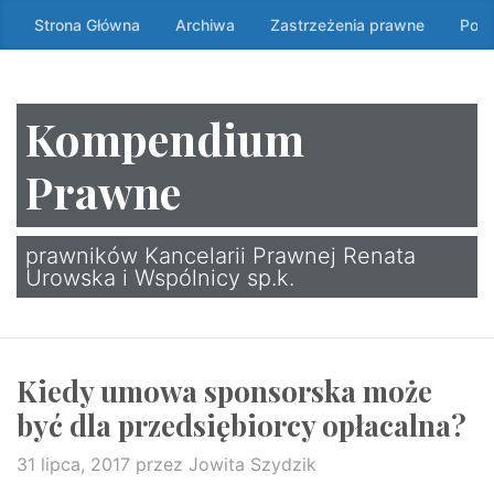
Przeskocz
Strona Główna
Archiwa
Zastrzeżenia prawne
Poli
do
treści
↷
Kompendium
Prawne
prawników Kancelarii Prawnej Renata
Urowska i Wspólnicy sp.k.
Kiedy umowa sponsorska może
być dla przedsiębiorcy opłacalna?
31 lipca, 2017
przez Jowita Szydzik