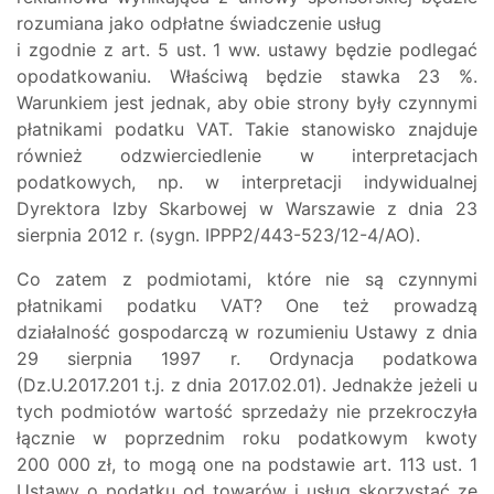
rozumiana jako odpłatne świadczenie usług
i zgodnie z art. 5 ust. 1 ww. ustawy będzie podlegać
opodatkowaniu. Właściwą będzie stawka 23 %.
Warunkiem jest jednak, aby obie strony były czynnymi
płatnikami podatku VAT. Takie stanowisko znajduje
również odzwierciedlenie w interpretacjach
podatkowych, np. w interpretacji indywidualnej
Dyrektora Izby Skarbowej w Warszawie z dnia 23
sierpnia 2012 r. (sygn. IPPP2/443-523/12-4/AO).
Co zatem z podmiotami, które nie są czynnymi
płatnikami podatku VAT? One też prowadzą
działalność gospodarczą w rozumieniu Ustawy z dnia
29 sierpnia 1997 r. Ordynacja podatkowa
(Dz.U.2017.201 t.j. z dnia 2017.02.01). Jednakże jeżeli u
tych podmiotów wartość sprzedaży nie przekroczyła
łącznie w poprzednim roku podatkowym kwoty
200 000 zł, to mogą one na podstawie art. 113 ust. 1
Ustawy o podatku od towarów i usług skorzystać ze