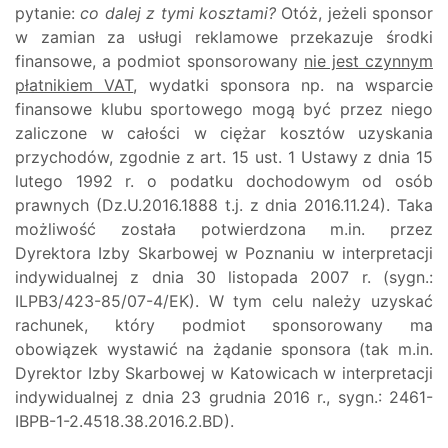
pytanie:
co dalej z tymi kosztami?
Otóż, jeżeli sponsor
w zamian za usługi reklamowe przekazuje środki
finansowe, a podmiot sponsorowany
nie jest czynnym
płatnikiem VAT
, wydatki sponsora np. na wsparcie
finansowe klubu sportowego mogą być przez niego
zaliczone w całości w ciężar kosztów uzyskania
przychodów, zgodnie z art. 15 ust. 1 Ustawy z dnia 15
lutego 1992 r. o podatku dochodowym od osób
prawnych (Dz.U.2016.1888 t.j. z dnia 2016.11.24). Taka
możliwość została potwierdzona m.in. przez
Dyrektora Izby Skarbowej w Poznaniu w interpretacji
indywidualnej z dnia 30 listopada 2007 r. (sygn.:
ILPB3/423-85/07-4/EK). W tym celu należy uzyskać
rachunek, który podmiot sponsorowany ma
obowiązek wystawić na żądanie sponsora (tak m.in.
Dyrektor Izby Skarbowej w Katowicach w interpretacji
indywidualnej z dnia 23 grudnia 2016 r., sygn.: 2461-
IBPB-1-2.4518.38.2016.2.BD).