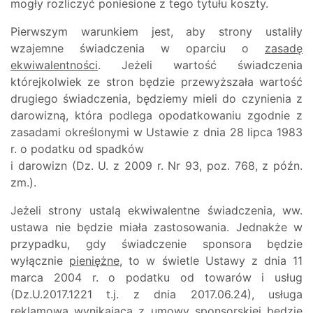
mogły rozliczyć poniesione z tego tytułu koszty.
Pierwszym warunkiem jest, aby strony ustaliły
wzajemne świadczenia w oparciu o
zasadę
ekwiwalentności
. Jeżeli wartość świadczenia
którejkolwiek ze stron będzie przewyższała wartość
drugiego świadczenia, będziemy mieli do czynienia z
darowizną, która podlega opodatkowaniu zgodnie z
zasadami określonymi w Ustawie z dnia 28 lipca 1983
r. o podatku od spadków
i darowizn (Dz. U. z 2009 r. Nr 93, poz. 768, z późn.
zm.).
Jeżeli strony ustalą ekwiwalentne świadczenia, ww.
ustawa nie będzie miała zastosowania. Jednakże w
przypadku, gdy świadczenie sponsora będzie
wyłącznie
pieniężne
, to w świetle Ustawy z dnia 11
marca 2004 r. o podatku od towarów i usług
(Dz.U.2017.1221 t.j. z dnia 2017.06.24), usługa
reklamowa wynikająca z umowy sponsorskiej będzie