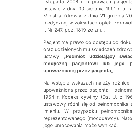
listopada 2008 r. o prawach pacjenta
ustawie z dnia 30 sierpnia 1991 r. o 
Ministra Zdrowia z dnia 21 grudnia 2
medycznej w zakładach opieki zdrowotn
r. Nr 247, poz. 1819 ze zm.),
Pacjent ma prawo do dostępu do dokum
oraz udzielonych mu świadczeń zdrowot
ustawy „
Podmiot udzielający świ
medyczną pacjentowi lub jego p
upoważnionej przez pacjenta
„.
Na wstępie wskazach należy różnice
upoważniona przez pacjenta – pełnomo
1964 r. Kodeks cywilny (Dz. U. z 196
ustawowy różni się od pełnomocnika
imieniu. W przypadku pełnomocnik
reprezentowanego (mocodawcy). Natom
jego umocowania może wynikać: