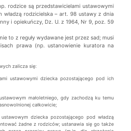
p. rodzice są przedstawicielami ustawowymi
 władzą rodzicielska – art. 98 ustawy z dnia
nny i opiekuńczy, Dz. U. z 1964, Nr 9, poz. 59
nie to z reguły wydawane jest przez sad; musi
sach prawa (np. ustanowienie kuratora na
ych zalicza się:
ami ustawowymi dziecka pozostającego pod ich
 ustawowym małoletniego, gdy zachodzą ku temu
snowolnionej całkowicie;
m ustawowym dziecka pozostającego pod władzą
entować żadne z rodziców; ustanawia się go także
h przez przepisy prawa (m.in. dla strzeżenia