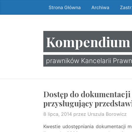
Strona Główna
Archiwa
Zast
Przeskocz
do
treści
↷
Kompendium
prawników Kancelarii Prawn
Dostęp do dokumentacji
przysługujący przedsta
8 lipca, 2014
przez Urszula Borowicz
Kwestie udostępniania dokumentacji m