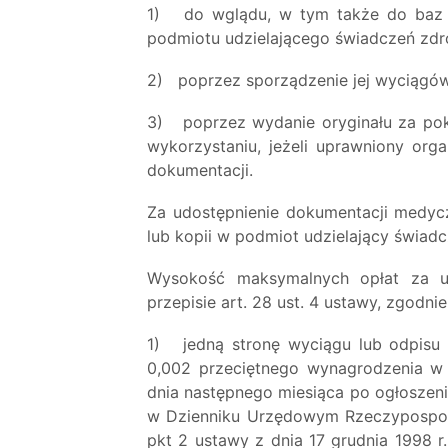
1) do wglądu, w tym także do baz d
podmiotu udzielającego świadczeń zd
2) poprzez sporządzenie jej wyciągów,
3) poprzez wydanie oryginału za pok
wykorzystaniu, jeżeli uprawniony org
dokumentacji.
Za udostępnienie dokumentacji medyc
lub kopii w podmiot udzielający świad
Wysokość maksymalnych opłat za ud
przepisie art. 28 ust. 4 ustawy, zgod
1) jedną stronę wyciągu lub odpisu
0,002 przeciętnego wynagrodzenia w
dnia następnego miesiąca po ogłoszen
w Dzienniku Urzędowym Rzeczypospolite
pkt 2 ustawy z dnia 17 grudnia 1998 r