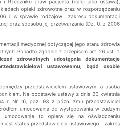
 i Rzeczniku praw pacjenta (dalej jako ustawa),
zakładach opieki zdrowotne oraz w rozporządzeniu
006 r. w sprawie rodzajów i zakresu dokumentacji
ej oraz sposobu jej przetwarzania (Dz. U. z 2006
entacji medycznej dotyczącej jego stanu zdrowia
nych. Ponadto zgodnie z przepisem art. 26 ust 1.
adczeń zdrowotnych udostępnia dokumentacje
rzedstawicielowi ustawowemu, bądź osobie
 pomiędzy przedstawicielem ustawowym, a osoba
cnikiem. Na podstawie ustawy z dnia 23 kwietnia
4 r. Nr 16, poz. 93 z pózn. zm.) przedstawiciel
 źródłem umocowania do występowania w cudzym
a umocowanie to opiera się na oświadczeniu
iast status przedstawiciela ustawowego i zakres