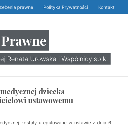
rzeżenia prawne
Polityka Prywatności
Kontakt
 Prawne
ej Renata Urowska i Wspólnicy sp.k.
 medycznej dziecka
wicielowi ustawowemu
edycznej zostały uregulowane w ustawie z dnia 6