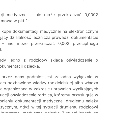
ji medycznej – nie może przekraczać 0,0002
 mowa w pkt 1;
 kopii dokumentacji medycznej na elektronicznym
jący działalność lecznicza prowadzi dokumentacje
j – nie może przekraczać 0,002 przeciętnego
.
gdy jedno z rodziców składa oświadczenie o
okumentacji dziecka.
 przez dany podmiot jest zasadna wyłącznie w
ało pozbawione władzy rodzicielskiej albo władza
ła ograniczona w zakresie uprawnień wynikających
tuacji oświadczenie rodzica, któremu przysługuje w
epnieniu dokumentacji medycznej drugiemu należy
ktycznym, gdyż w tej sytuacji drugiemu rodzicowi
okumentacji medycznej dziecka. Z uwagi jednak, na