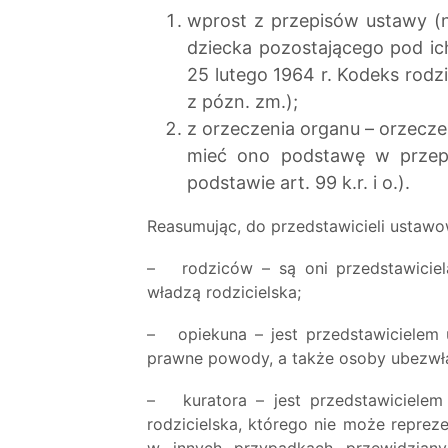
wprost z przepisów ustawy (n
dziecka pozostającego pod ich
25 lutego 1964 r. Kodeks rodzi
z pózn. zm.);
z orzeczenia organu – orzecze
mieć ono podstawę w przepi
podstawie art. 99 k.r. i o.).
Reasumując, do przedstawicieli ustawow
– rodziców – są oni przedstawiciel
władzą rodzicielska;
– opiekuna – jest przedstawicielem
prawne powody, a także osoby ubezwła
– kuratora – jest przedstawiciele
rodzicielska, którego nie może reprez
w innych przypadkach przewidzianyc