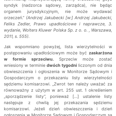
syndyk (nadzorca sądowy, zarządca), nie będąc
organem jurysdykcyjnym, nie może wydawać
orzeczeń.”
(Andrzej Jakubecki [w:] Andrzej Jakubecki,
Feliks Zedler, Prawo upadłościowe i naprawcze, 3.
wydanie, Wolters Kluwer Polska Sp. z o. o. , Warszawa,
2011, s. 555).
Jak wspomniano powyżej, lista wierzytelności w
postępowaniu upadłościowym może być
zaskarżona
w formie sprzeciwu.
Sprzeciw może zostać
wniesiony w terminie
dwóch tygodni
liczonym od dnia
obwieszczenia i ogłoszenia w Monitorze Sądowym i
Gospodarczym o przekazaniu listy wierzytelności
sędziemu komisarzowi. „Zwrot ten należy uważać za
równoważny z użytym w art. 255 ust. 1 określeniem
„sporządzenie listy”, ponieważ […] ustalenie listy
następuje z chwilą jej przekazania sędziemu
komisarzowi. Jeżeli dzień obwieszczenia i dzień
ogłoszenia w Monitorze Sądowym i Gospodarczym są