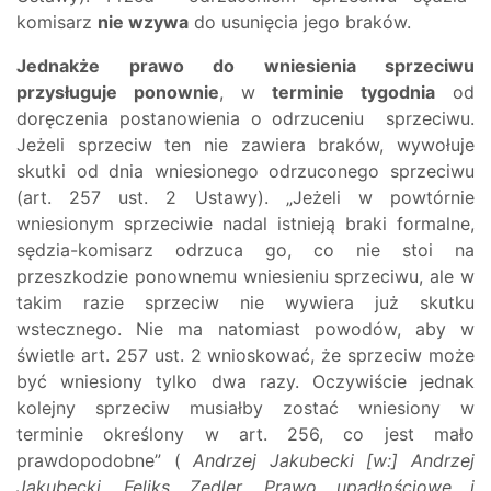
komisarz
nie wzywa
do usunięcia jego braków.
Jednakże prawo do wniesienia sprzeciwu
przysługuje ponownie
, w
terminie tygodnia
od
doręczenia postanowienia o odrzuceniu sprzeciwu.
Jeżeli sprzeciw ten nie zawiera braków, wywołuje
skutki od dnia wniesionego odrzuconego sprzeciwu
(art. 257 ust. 2 Ustawy). „Jeżeli w powtórnie
wniesionym sprzeciwie nadal istnieją braki formalne,
sędzia-komisarz odrzuca go, co nie stoi na
przeszkodzie ponownemu wniesieniu sprzeciwu, ale w
takim razie sprzeciw nie wywiera już skutku
wstecznego. Nie ma natomiast powodów, aby w
świetle art. 257 ust. 2 wnioskować, że sprzeciw może
być wniesiony tylko dwa razy. Oczywiście jednak
kolejny sprzeciw musiałby zostać wniesiony w
terminie określony w art. 256, co jest mało
prawdopodobne” (
Andrzej Jakubecki [w:] Andrzej
Jakubecki, Feliks Zedler, Prawo upadłościowe i