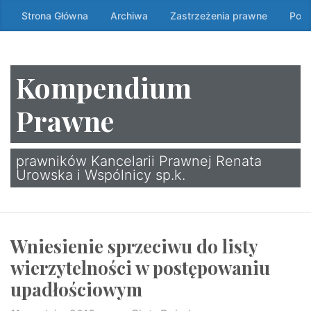
Przeskocz
Strona Główna
Archiwa
Zastrzeżenia prawne
Poli
do
treści
↷
Kompendium
Prawne
prawników Kancelarii Prawnej Renata
Urowska i Wspólnicy sp.k.
Wniesienie sprzeciwu do listy
wierzytelności w postępowaniu
upadłościowym