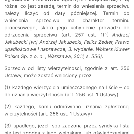
różne, co jest zasadą, termin do wniesienia sprzeciwu
należy liczyć od daty późniejszej. Termin do
wniesienia sprzeciwu ma charakter terminu
procesowego, skoro jego uchybienie prowadzi do
odrzucenia sprzeciwu (art. 257 ust. 1)”(
Andrzej
Jakubecki [w:] Andrzej Jakubecki, Feliks Zedler, Prawo
upadłościowe i naprawcze, 3. wydanie, Wolters Kluwer
Polska Sp. z o. o. , Warszawa, 2011, s. 556).
Sprzeciw od listy wierzytelności, zgodnie z art. 256
Ustawy, może zostać wniesiony przez
(1) każdego wierzyciela umieszczonego na liście – co
do uznania wierzytelności (art. 256 ust. 1 Ustawy)
(2) każdego, komu odmówiono uznania zgłoszonej
wierzytelności (art. 256 ust. 1 Ustawy)
(3) upadłego, jeżeli sporządzona przez syndyka lista
nie jest zgodna z jego wnioskami lub oświadczeniami