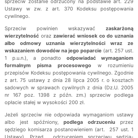
sprzeciw zostanie odrzucony na podstawie art. 229
Ustawy w zw. z art. 370 Kodeksu postępowania
cywilnego.
Sprzeciw powinien wskazywać
zaskarżoną
wierzytelność
oraz
zawierać wniosek co do uznania
albo odmowy uznania wierzytelności wraz ze
wskazaniem dowodów na jego poparcie
(art. 257 ust.
1 p.u.n.), a ponadto
odpowiadać wymaganiom
formalnym pisma
procesowego
w rozumieniu
przepisów Kodeksu postępowania cywilnego. Zgodnie
z art. 75 ustawy z dnia 28 lipca 2005 r. o kosztach
sadowych w sprawach cywilnych z dnia (Dz.U. 2005
nr 167 poz. 1398 z późn. zm.) sprzeciw podlega
opłacie stałej w wysokości 200 zł.
Jeżeli sprzeciw nie odpowiada wymaganiom ustawy
albo jest spóźniony,
podlega odrzuceniu
przez
sędziego komisarza postanowieniem (art. 257 ust. 1
Ustawy). Przed odrzuceniem sprzeciwu sędzia-