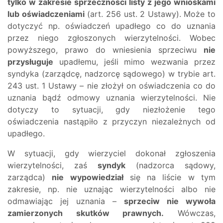
tylko w zakresie sprzeczności listy z jego wnioskami
lub oświadczeniami
(art. 256 ust. 2 Ustawy). Może to
dotyczyć np. oświadczeń upadłego co do uznania
przez niego zgłoszonych wierzytelności. Wobec
powyższego, prawo do wniesienia sprzeciwu
nie
przysługuje
upadłemu, jeśli mimo wezwania przez
syndyka (zarządcę, nadzorcę sądowego) w trybie art.
243 ust. 1 Ustawy – nie złożył on oświadczenia co do
uznania bądź odmowy uznania wierzytelności. Nie
dotyczy to sytuacji, gdy niezłożenie tego
oświadczenia nastąpiło z przyczyn niezależnych od
upadłego.
W sytuacji, gdy wierzyciel dokonał zgłoszenia
wierzytelności, zaś
syndyk
(nadzorca sądowy,
zarządca)
nie wypowiedział
się na liście w tym
zakresie, np. nie uznając wierzytelności albo nie
odmawiając jej uznania –
sprzeciw nie wywoła
zamierzonych skutków prawnych.
Wówczas,