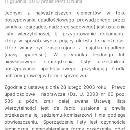
11 grudnia, 2013
przez Piotr Dziurla
Jednym z najważniejszych elementów w toku
postępowania upadłościowego prowadzonego przez
syndyka (zarządcę, nadzorcę sądowego) jest ustalenie
listy wierzytelności, tj. przygotowanie dokumentu,
który w sposób wyczerpujący określa te należności,
które winny być zaspokojone z majątku upadłego
(masy upadłości). W przypadku błędnego lub
niewłaściwego sporządzenia listy uczestnikom
postępowania upadłościowego przysługują środki
ochrony prawnej w formie sprzeciwu.
Zgodnie z ustawą z dnia 28 lutego 2003 roku – Prawo
upadłościowe i naprawcze (Dz. U. 2003 nr 60 poz.
535 z późn. zm.) dalej zwana Ustawą, lista
wierzytelności jest
de facto
ustalona z chwilą
przekazania jej sędziemu-komisarzowi i nie podlega
obwieszczeniu. „Sporządzenie listy jest czynnością
techniczną, nieprzybierającą formy orzeczenia, gdyż