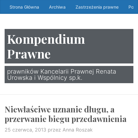
Przeskocz
Strona Główna
Archiwa
Zastrzeżenia prawne
Poli
do
treści
↷
Kompendium
Prawne
prawników Kancelarii Prawnej Renata
Urowska i Wspólnicy sp.k.
Niewłaściwe uznanie długu, a
przerwanie biegu przedawnienia
25 czerwca, 2013
przez Anna Roszak