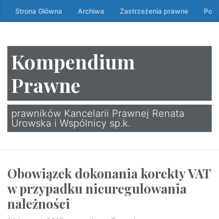
Przeskocz
Strona Główna
Archiwa
Zastrzeżenia prawne
Poli
do
treści
↷
Kompendium
Prawne
prawników Kancelarii Prawnej Renata
Urowska i Wspólnicy sp.k.
Obowiązek dokonania korekty VAT
w przypadku nieuregulowania
należności