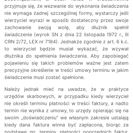
przyjmuje się, że wezwanie do wykonania świadczenia
nie wymaga żadnej szczególnej formy, wystarczy jeśli
wierzyciel wyrazi w sposób dostateczny przez swoje
zachowanie swoją wolę, aby dłużnik spełnił
świadczenie (wyrok SN z dnia 22 listopada 1972 r., III
CRN 2/72, LEX nr 7184). Jednakże zgodnie z art. 6 k.c.
to wierzyciel będzie musiał wykazać, że wzywał
dłużnika do spełnienia świadczenia. Aby zapobiegać
pojawieniu się takich problemów ważne jest zatem
precyzyjne określenie w treści umowy terminu w jakim
świadczenie musi zostać spełnione.
Należy jednak mieć na uwadze, że w praktyce
urzędów skarbowych, w przypadku kiedy wierzyciel
nie określi terminu płatności w treści faktury, a nadto
termin nie wynika z umowy, to urzędy opierając się na
swoim „doświadczeniu” we własnym zakresie ustalają
kiedy dana faktura winna być zapłacona, biorąc za
podstawę np. terminy płatności poprzednich faktur,