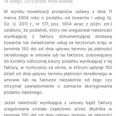
14 lutego, 2013
przez Anna Roszak
W wyniku nowelizacji przepisów ustawy z dnia 11
marca 2004 roku o podatku od towarów i usług (tj.
Dz. U. 2011 r., nr 177, poz. 1054 wraz z późn. zm.)
ustalono, że podatnik, który nie uregulował należności
wynikającej z faktury dokumentującej dostawę
towarów lub świadczenie usług na terytorium kraju w
terminie 150 dni od dnia upływu terminu jej płatności
określonego w umowie lub na fakturze, zobowiązany
do korekty odliczonej kwoty podatku wynikającej z tej
faktury, w rozliczeniu za okres, w którym upłynął 150
dzień od dnia upływu terminu płatności określonego w
umowie lub na fakturze niezależnie od tego czy
otrzymał zawiadomienie o zamiarze skorygowania
podatku należnego.
Jeżeli należność wynikająca z umowy bądź faktury
uregulowana została częściowo przez dłużnika w
terminie 150 dni od dnia upływu terminu jej płatności