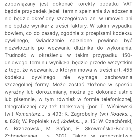
zobowiązany jest dokonać korekty podatku VAT
będzie przypadek jeżeli termin spełnienia świadczenia
nie będzie określony szczegółowo ani w umowie ani
nie będzie wynikał z treści faktury. W takim wypadku
bowiem, co do zasady, zgodnie z przepisami kodeksu
cywilnego, świadczenie spełnione powinno być
niezwłocznie po wezwaniu dłużnika do wykonania.
Trudność w określeniu w takim przypadku 150-
dniowego terminu wynikała będzie przede wszystkim
z tego, że wezwanie, o którym mowa w treści art. 455
kodeksu cywilnego nie wymaga zachowania
szczególnej formy. Może zostać złożone w sposób
wyraźny lub dorozumiany, można go dokonać ustnie
lub pisemnie, w tym również w formie telefonicznej,
telegraficznej czy też teleksowej (por. T. Wiśniewski
(w:)
Komentarz…
, s 493; K. Zagrobelny (w:)
Kodeks…
,
s. 828; W. Popiołek (w:)
Kodeks…
, s. 15; W. Czachórski,
A. Brzozowski, M. Safjan, E. Skowrońska-Bocian,
Zobowiązania…,
s. 302). Także w orzecznictwie