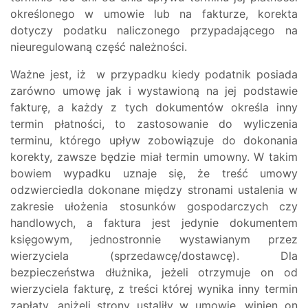
określonego w umowie lub na fakturze, korekta
dotyczy podatku naliczonego przypadającego na
nieuregulowaną część należności.
Ważne jest, iż w przypadku kiedy podatnik posiada
zarówno umowę jak i wystawioną na jej podstawie
fakturę, a każdy z tych dokumentów określa inny
termin płatności, to zastosowanie do wyliczenia
terminu, którego upływ zobowiązuje do dokonania
korekty, zawsze będzie miał termin umowny. W takim
bowiem wypadku uznaje się, że treść umowy
odzwierciedla dokonane między stronami ustalenia w
zakresie ułożenia stosunków gospodarczych czy
handlowych, a faktura jest jedynie dokumentem
księgowym, jednostronnie wystawianym przez
wierzyciela (sprzedawcę/dostawcę). Dla
bezpieczeństwa dłużnika, jeżeli otrzymuje on od
wierzyciela fakturę, z treści której wynika inny termin
zapłaty, aniżeli strony ustaliły w umowie, winien on