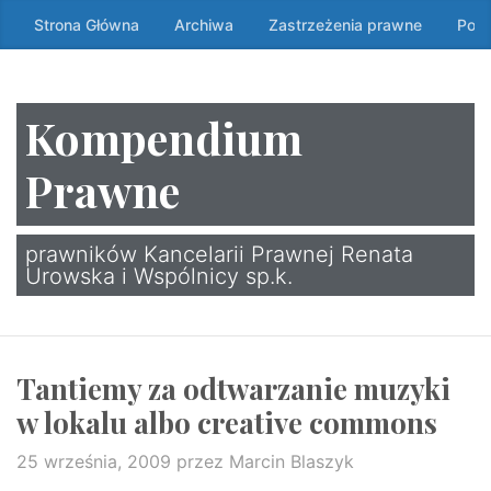
Przeskocz
Strona Główna
Archiwa
Zastrzeżenia prawne
Poli
do
treści
↷
Kompendium
Prawne
prawników Kancelarii Prawnej Renata
Urowska i Wspólnicy sp.k.
Tantiemy za odtwarzanie muzyki
w lokalu albo creative commons
25 września, 2009
przez Marcin Blaszyk