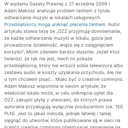
W wydaniu Gazety Prawnej z 21 września 2009 r.
Adam Makosz analizuje problem tantiem z tytułu
odtwarzania muzyki w lokalach usługowych:
Przedsiębiorcy mogą uniknąć płacenia tantiem
.
Autor
artykułu stawia tezę że „OZZ przyjmują domniemanie,
że każde odtwarzanie muzyki w lokalu, gdzie jest
prowadzona działalność, wiąże się z osiągnięciem
korzyści”. Moim zdaniem bardzo słusznie. Jeżeli ktoś
twierdzi, że tak nie jest, niech mi pokaże
przedsiębiorcę, który nie wrzucił sobie telewizora albo
zestawu audio w koszty uzyskania przychodu. Ale nie
o tym chciałem pisać… Miało być o creative commons.
Adam Makosz wspomina w swoim artykule, że
właściciel lokalu może, w celu uniknięcia opłat dla
OZZ, zakupić płytę z utworami, do których prawa
autorskie przysługują wyłącznie producentom (ok. 150
PLN). Jest to jakaś metoda, jednak łatwiej i taniej
sięgnąć do utworów, które publikowane są w sieci na
licencji creative commons obejmującej zezwolenie na