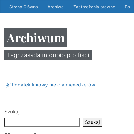
Przeskocz
Strona Główna
Archiwa
Zastrzeżenia prawne
Poli
do
treści
↷
Archiwum
Tag:
zasada in dubio pro fisci
Podatek liniowy nie dla menedżerów
Szukaj
Szukaj