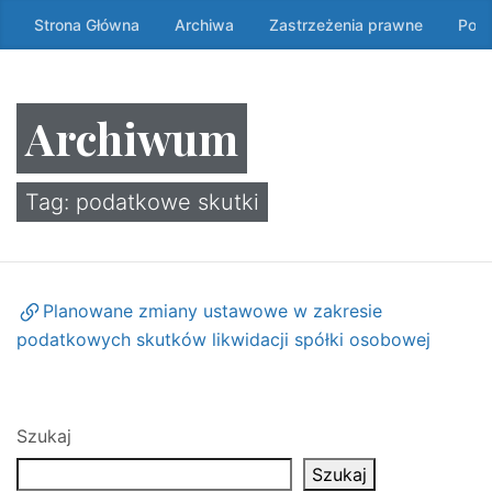
Przeskocz
Strona Główna
Archiwa
Zastrzeżenia prawne
Poli
do
treści
↷
Archiwum
Tag:
podatkowe skutki
Planowane zmiany ustawowe w zakresie
podatkowych skutków likwidacji spółki osobowej
Szukaj
Szukaj