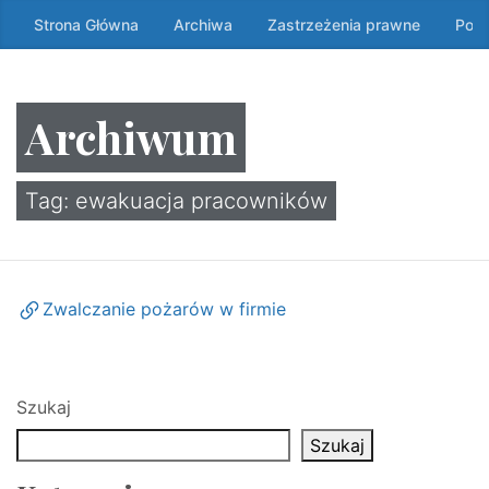
Przeskocz
Strona Główna
Archiwa
Zastrzeżenia prawne
Poli
do
treści
↷
Archiwum
Tag:
ewakuacja pracowników
Zwalczanie pożarów w firmie
Szukaj
Szukaj