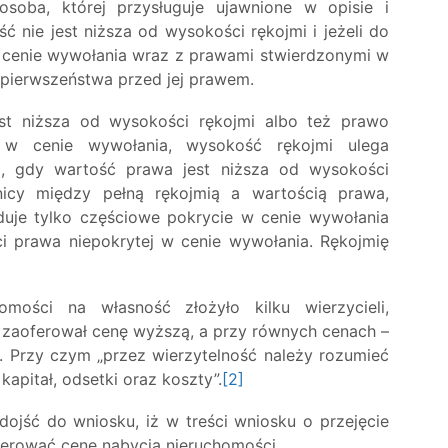
osoba, której przysługuje ujawnione w opisie i
ć nie jest niższa od wysokości rękojmi i jeżeli do
w cenie wywołania wraz z prawami stwierdzonymi w
z pierwszeństwa przed jej prawem.
t niższa od wysokości rękojmi albo też prawo
e w cenie wywołania, wysokość rękojmi ulega
i, gdy wartość prawa jest niższa od wysokości
nicy między pełną rękojmią a wartością prawa,
duje tylko częściowe pokrycie w cenie wywołania
ci prawa niepokrytej w cenie wywołania. Rękojmię
omości na własność złożyło kilku wierzycieli,
 zaoferował cenę wyższą, a przy równych cenach –
a. Przy czym „przez wierzytelność należy rozumieć
apitał, odsetki oraz koszty”.
[2]
ojść do wniosku, iż w treści wniosku o przejęcie
ferować cenę nabycia nieruchomości.