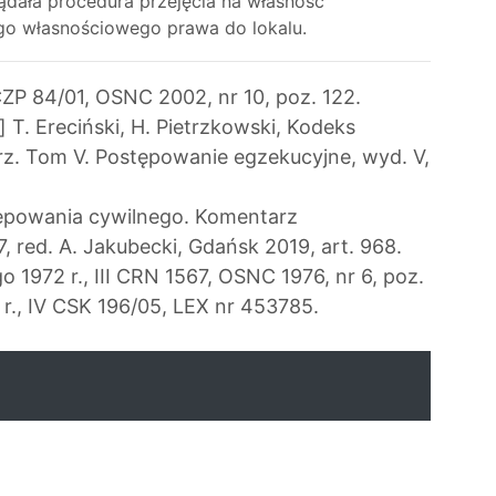
dała procedura przejęcia na własność
ego własnościowego prawa do lokalu.
CZP 84/01, OSNC 2002, nr 10, poz. 122.
] T. Ereciński, H. Pietrzkowski, Kodeks
z. Tom V. Postępowanie egzekucyjne, wyd. V,
ępowania cywilnego. Komentarz
7, red. A. Jakubecki, Gdańsk 2019, art. 968.
 1972 r., III CRN 1567, OSNC 1976, nr 6, poz.
r., IV CSK 196/05, LEX nr 453785.