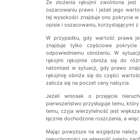
Ze złożenia rękojmi zwolniona jest 
oszacowaniu prawo i jeżeli jego wartoś
tej wysokości znajduje ono pokrycie 
opisie i oszacowaniu, korzystającymi 
W przypadku, gdy wartość prawa jes
znajduje tylko częściowe pokryci
odpowiedniemu obniżeniu. W sytuacj
rękojmi rękojmie obniża się do róż
natomiast w sytuacji, gdy prawo znaj
rękojmię obniża się do części wartoś
zalicza się na poczet ceny nabycia.
Jeżeli wniosek o przejęcie nieruch
pierwszeństwo przysługuje temu, który
temu, czyja wierzytelność jest większ
łącznie dochodzone roszczenia, a więc k
Mając powyższe na względzie należy d
nieruchomości na własność należy zao