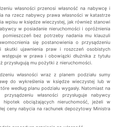
zeniu własności przenosi własność na nabywcę i
nia na rzecz nabywcy prawa własności w katastrze
 wpisu w księdze wieczystej, jak również stanowi
bywcy w posiadanie nieruchomości i opróżnienia
ci pomieszczeń bez potrzeby nadania mu klauzuli
awomocnienia się postanowienia o przysądzeniu
i skutki ujawnienia praw i roszczeń osobistych
 wstępuje w prawa i obowiązki dłużnika z tytułu
ż przysługują mu pożytki z nieruchomości.
dzeniu własności wraz z planem podziału sumy
tawę do wykreślenia w księdze wieczystej lub w
tóre według planu podziału wygasły. Natomiast na
 przysądzeniu własności przysługuje nabywcy
h hipotek obciążających nieruchomość, jeżeli w
łej ceny nabycia na rachunek depozytowy Ministra