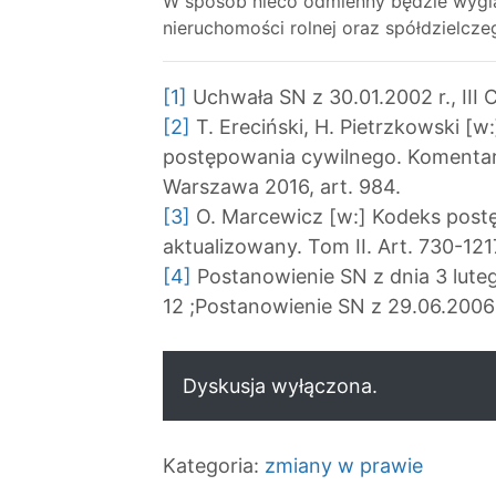
W sposób nieco odmienny będzie wyglą
nieruchomości rolnej oraz spółdzielcz
[1]
Uchwała SN z 30.01.2002 r., III 
[2]
T. Ereciński, H. Pietrzkowski [w:
postępowania cywilnego. Komentar
Warszawa 2016, art. 984.
[3]
O. Marcewicz [w:] Kodeks post
aktualizowany. Tom II. Art. 730-121
[4]
Postanowienie SN z dnia 3 lutego
12 ;Postanowienie SN z 29.06.2006 
Dyskusja wyłączona.
Kategoria:
zmiany w prawie