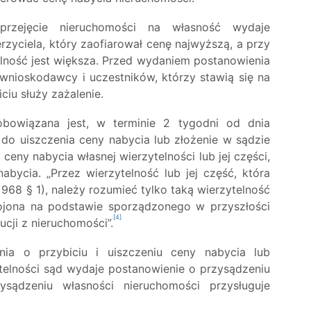
rzejęcie nieruchomości na własność wydaje
rzyciela, który zaofiarował cenę najwyższą, a przy
lność jest większa. Przed wydaniem postanowienia
wnioskodawcy i uczestników, którzy stawią się na
ciu służy zażalenie.
zobowiązana jest, w terminie 2 tygodni od dnia
 do uiszczenia ceny nabycia lub złożenie w sądzie
ceny nabycia własnej wierzytelności lub jej części,
nabycia. „Przez wierzytelność lub jej część, która
 968 § 1), należy rozumieć tylko taką wierzytelność
kojona na podstawie sporządzonego w przyszłości
[4]
cji z nieruchomości”.
ia o przybiciu i uiszczeniu ceny nabycia lub
zytelności sąd wydaje postanowienie o przysądzeniu
sądzeniu własności nieruchomości przysługuje