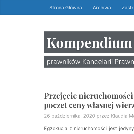
Strona Główna
Archiwa
Zast
Przeskocz
do
treści
↷
Kompendium
prawników Kancelarii Prawn
Przejęcie nieruchomości 
poczet ceny własnej wier
26 października, 2020
przez Klaudia M
Egzekucja z nieruchomości jest jedyn