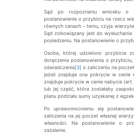
Sąd po rozpoznaniu wniosku o p
postanowienie o przybiciu na rzecz wie
równych cenach – temu, czyja wierzyte
Sąd zobowiązany jest do wysłuchania 
posiedzeniu. Na postanowienie o przybi
Osoba, której udzielono przybicia 
doręczenia postanowienia o przybiciu,
oświadczenia
[3]
o zaliczeniu na poczet 
jeżeli znajduje ona pokrycie w cenie 
znajduje pokrycie w cenie nabycia (art.
lub jej część, która zostałaby zaspo
planu podziału sumy uzyskanej z egzeku
Po uprawomocnieniu się postanowien
zaliczenia na jej poczet własnej wier
własności. Na postanowienie o przy
zażalenie.