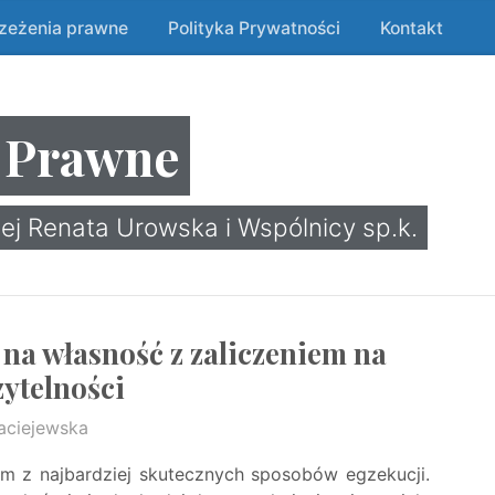
rzeżenia prawne
Polityka Prywatności
Kontakt
 Prawne
ej Renata Urowska i Wspólnicy sp.k.
na własność z zaliczeniem na
zytelności
aciejewska
ym z najbardziej skutecznych sposobów egzekucji.