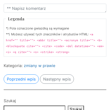
Legenda
*) Pola oznaczone gwiazdką są wymagane
**) Możesz używać tych znaczników i atrybutów HTML:
<a
href="" title=""> <abbr title=""> <acronym title=""> <b>
<blockquote cite=""> <cite> <code> <del datetime=""> <em>
<i> <q cite=""> <s> <strike> <strong>
Kategoria:
zmiany w prawie
Poprzedni wpis
Następny wpis
Szukaj
Szukaj