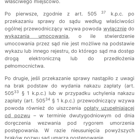
właściwego miejscowo.
37
Po pierwsze, zgodnie z art. 505
k.p.c. po
przekazaniu sprawy do sądu według właściwości
ogólnej przewodniczący wzywa powoda
wyłącznie
do
wykazania umocowania
, o ile stwierdzenie
umocowania przez sąd nie jest możliwe na podstawie
wykazu lub innego rejestru, do którego sąd ma dostęp
drogą elektroniczną lub do przedłożenia
pełnomocnictwa.
Po drugie, jeśli przekazanie sprawy nastąpiło z uwagi
na brak podstaw do wydania nakazu zapłaty (art.
33
505
§ 1 k.p.c.) lub w przypadku uchylenia nakazu
34
zapłaty (art. 505
§ 1 k.p.c.) przewodniczący wzywa
powoda również do uiszczenia
opłaty uzupełniającej
od pozwu
– w terminie dwutygodniowym od dnia
doręczenia wezwania pod rygorem umorzenia
postępowania. W razie nieusunięcia powyższych
braków pozwu sąd
umarza
postępowanie.