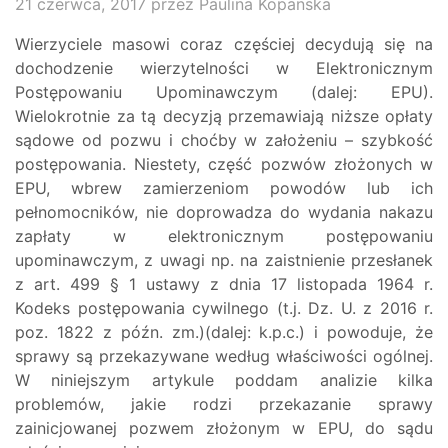
21 czerwca, 2017
przez Paulina Kopanska
Wierzyciele masowi coraz częściej decydują się na
dochodzenie wierzytelności w Elektronicznym
Postępowaniu Upominawczym (dalej: EPU).
Wielokrotnie za tą decyzją przemawiają niższe opłaty
sądowe od pozwu i choćby w założeniu – szybkość
postępowania. Niestety, część pozwów złożonych w
EPU, wbrew zamierzeniom powodów lub ich
pełnomocników, nie doprowadza do wydania nakazu
zapłaty w elektronicznym postępowaniu
upominawczym, z uwagi np. na zaistnienie przesłanek
z art. 499 § 1 ustawy z dnia 17 listopada 1964 r.
Kodeks postępowania cywilnego (t.j. Dz. U. z 2016 r.
poz. 1822 z późn. zm.)(dalej: k.p.c.) i powoduje, że
sprawy są przekazywane według właściwości ogólnej.
W niniejszym artykule poddam analizie kilka
problemów, jakie rodzi przekazanie sprawy
zainicjowanej pozwem złożonym w EPU, do sądu