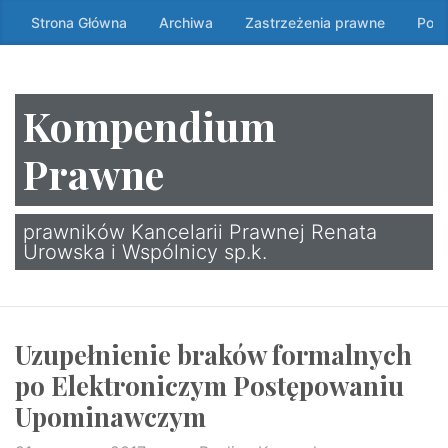
Przeskocz
Strona Główna
Archiwa
Zastrzeżenia prawne
Poli
do
treści
↷
Kompendium
Prawne
prawników Kancelarii Prawnej Renata
Urowska i Wspólnicy sp.k.
Uzupełnienie braków formalnych
po Elektroniczym Postępowaniu
Upominawczym