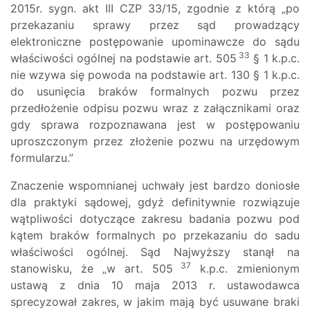
2015r. sygn. akt III CZP 33/15, zgodnie z którą „po
przekazaniu sprawy przez sąd prowadzący
elektroniczne postępowanie upominawcze do sądu
33
właściwości ogólnej na podstawie art. 505
§ 1 k.p.c.
nie wzywa się powoda na podstawie art. 130 § 1 k.p.c.
do usunięcia braków formalnych pozwu przez
przedłożenie odpisu pozwu wraz z załącznikami oraz
gdy sprawa rozpoznawana jest w postępowaniu
uproszczonym przez złożenie pozwu na urzędowym
formularzu.”
Znaczenie wspomnianej uchwały jest bardzo doniosłe
dla praktyki sądowej, gdyż definitywnie rozwiązuje
wątpliwości dotyczące zakresu badania pozwu pod
kątem braków formalnych po przekazaniu do sadu
właściwości ogólnej. Sąd Najwyższy stanął na
37
stanowisku, że „w art. 505
k.p.c. zmienionym
ustawą z dnia 10 maja 2013 r. ustawodawca
sprecyzował zakres, w jakim mają być usuwane braki