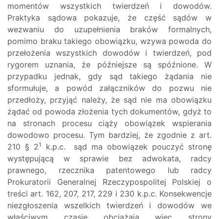
momentów wszystkich twierdzeń i dowodów.
Praktyka sądowa pokazuje, że część sądów w
wezwaniu do uzupełnienia braków formalnych,
pomimo braku takiego obowiązku, wzywa powoda do
przełożenia wszystkich dowodów i twierdzeń, pod
rygorem uznania, że późniejsze są spóźnione. W
przypadku jednak, gdy sąd takiego żądania nie
sformułuje, a powód załączników do pozwu nie
przedłoży, przyjąć należy, że sąd nie ma obowiązku
żądać od powoda złożenia tych dokumentów, gdyż to
na stronach procesu ciąży obowiązek wspierania
dowodowo procesu. Tym bardziej, że zgodnie z art.
1
210 § 2
k.p.c. sąd ma obowiązek pouczyć stronę
występującą w sprawie bez adwokata, radcy
prawnego, rzecznika patentowego lub radcy
Prokuratorii Generalnej Rzeczypospolitej Polskiej o
treści art. 162, 207, 217, 229 i 230 k.p.c. Konsekwencje
niezgłoszenia wszelkich twierdzeń i dowodów we
właściwym czasie obciążają wiec strony