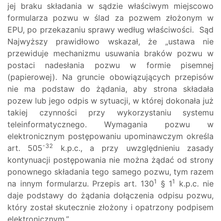
jej braku składania w sądzie właściwym miejscowo
formularza pozwu w ślad za pozwem złożonym w
EPU, po przekazaniu sprawy według właściwości. Sąd
Najwyższy prawidłowo wskazał, że „ustawa nie
przewiduje mechanizmu usuwania braków pozwu w
postaci nadesłania pozwu w formie pisemnej
(papierowej). Na gruncie obowiązujących przepisów
nie ma podstaw do żądania, aby strona składała
pozew lub jego odpis w sytuacji, w której dokonała już
takiej czynności przy wykorzystaniu systemu
teleinformatycznego. Wymagania pozwu w
elektronicznym postępowaniu upominawczym określa
-32
art. 505
k.p.c., a przy uwzględnieniu zasady
kontynuacji postępowania nie można żądać od strony
ponownego składania tego samego pozwu, tym razem
1
1
na innym formularzu. Przepis art. 130
§ 1
k.p.c. nie
daje podstawy do żądania dołączenia odpisu pozwu,
który został skutecznie złożony i opatrzony podpisem
elektronicznym.”