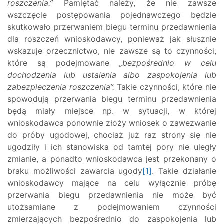
roszczenia.”
Pamiętać należy, że nie zawsze
wszczęcie postępowania pojednawczego będzie
skutkowało przerwaniem biegu terminu przedawnienia
dla roszczeń wnioskodawcy, ponieważ jak słusznie
wskazuje orzecznictwo, nie zawsze są to czynności,
które są podejmowane
„bezpośrednio w celu
dochodzenia lub ustalenia albo zaspokojenia lub
zabezpieczenia roszczenia”.
Takie czynności, które nie
spowodują przerwania biegu terminu przedawnienia
będą miały miejsce np. w sytuacji, w której
wnioskodawca ponownie złoży wniosek o zawezwanie
do próby ugodowej, chociaż już raz strony się nie
ugodziły i ich stanowiska od tamtej pory nie uległy
zmianie, a ponadto wnioskodawca jest przekonany o
braku możliwości zawarcia ugody
[1]
. Takie działanie
wnioskodawcy mające na celu wyłącznie próbę
przerwania biegu przedawnienia nie może być
utożsamiane z podejmowaniem czynności
zmierzających bezpośrednio do zaspokojenia lub