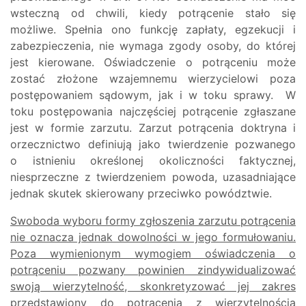
wsteczną od chwili, kiedy potrącenie stało się
możliwe. Spełnia ono funkcję zapłaty, egzekucji i
zabezpieczenia, nie wymaga zgody osoby, do której
jest kierowane. Oświadczenie o potrąceniu może
zostać złożone wzajemnemu wierzycielowi poza
postępowaniem sądowym, jak i w toku sprawy. W
toku postępowania najczęściej potrącenie zgłaszane
jest w formie zarzutu. Zarzut potrącenia doktryna i
orzecznictwo definiują jako twierdzenie pozwanego
o istnieniu określonej okoliczności faktycznej,
niesprzeczne z twierdzeniem powoda, uzasadniające
jednak skutek skierowany przeciwko powództwie.
Swoboda wyboru formy zgłoszenia zarzutu potrącenia
nie oznacza jednak dowolności w jego formułowaniu.
Poza wymienionym wymogiem oświadczenia o
potrąceniu pozwany powinien zindywidualizować
swoją wierzytelność, skonkretyzować jej zakres
przedstawiony do potrącenia z wierzytelnością