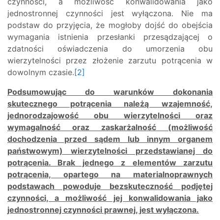
czynności, a możliwość konwalidowania jako
jednostronnej czynności jest wyłączona. Nie ma
podstaw do przyjęcia, że mogłoby dojść do obejścia
wymagania istnienia przesłanki przesądzającej o
zdatności oświadczenia do umorzenia obu
wierzytelności przez złożenie zarzutu potrącenia w
dowolnym czasie.
[2]
Podsumowując do warunków dokonania
skutecznego potrącenia należą wzajemność,
jednorodzajowość obu wierzytelności oraz
wymagalność oraz zaskarżalność (możliwość
dochodzenia przed sądem lub innym organem
państwowym) wierzytelności przedstawianej do
potrącenia. Brak jednego z elementów zarzutu
potrącenia, opartego na materialnoprawnych
podstawach powoduje bezskuteczność podjętej
czynności, a możliwość jej konwalidowania jako
jednostronnej czynności prawnej, jest wyłączona.