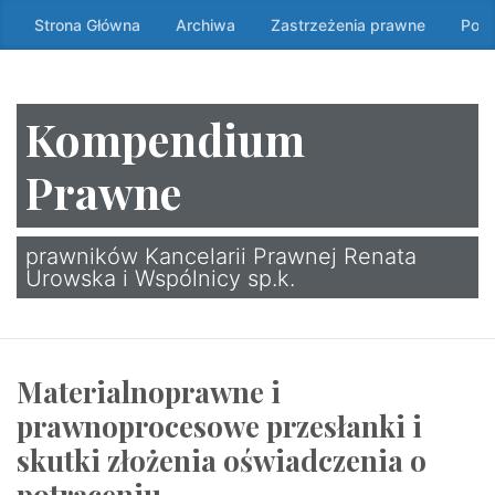
Przeskocz
Strona Główna
Archiwa
Zastrzeżenia prawne
Poli
do
treści
↷
Kompendium
Prawne
prawników Kancelarii Prawnej Renata
Urowska i Wspólnicy sp.k.
Materialnoprawne i
prawnoprocesowe przesłanki i
skutki złożenia oświadczenia o
potrąceniu