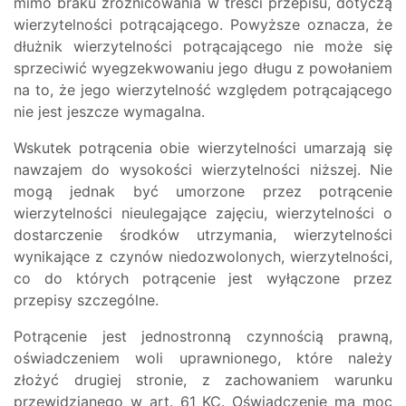
mimo braku zróżnicowania w treści przepisu, dotyczą
wierzytelności potrącającego. Powyższe oznacza, że
dłużnik wierzytelności potrącającego nie może się
sprzeciwić wyegzekwowaniu jego długu z powołaniem
na to, że jego wierzytelność względem potrącającego
nie jest jeszcze wymagalna.
Wskutek potrącenia obie wierzytelności umarzają się
nawzajem do wysokości wierzytelności niższej. Nie
mogą jednak być umorzone przez potrącenie
wierzytelności nieulegające zajęciu, wierzytelności o
dostarczenie środków utrzymania, wierzytelności
wynikające z czynów niedozwolonych, wierzytelności,
co do których potrącenie jest wyłączone przez
przepisy szczególne.
Potrącenie jest jednostronną czynnością prawną,
oświadczeniem woli uprawnionego, które należy
złożyć drugiej stronie, z zachowaniem warunku
przewidzianego w art. 61 KC. Oświadczenie ma moc