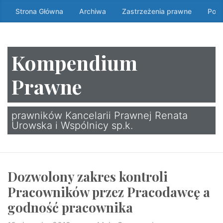
Przeskocz
Strona Główna
Archiwa
Zastrzeżenia prawne
Poli
do
treści
↷
Kompendium
Prawne
prawników Kancelarii Prawnej Renata
Urowska i Wspólnicy sp.k.
Dozwolony zakres kontroli
Pracowników przez Pracodawcę a
godność pracownika