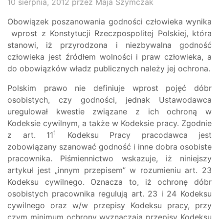
10 sierpnia, 2012
przez Maja Szymczak
Obowiązek poszanowania godności człowieka wynika
wprost z Konstytucji Rzeczpospolitej Polskiej, która
stanowi, iż przyrodzona i niezbywalna godność
człowieka jest źródłem wolności i praw człowieka, a
do obowiązków władz publicznych należy jej ochrona.
Polskim prawo nie definiuje wprost pojęć dóbr
osobistych, czy godności, jednak Ustawodawca
uregulował kwestie związane z ich ochroną w
Kodeksie cywilnym, a także w Kodeksie pracy. Zgodnie
1
z art. 11
Kodeksu Pracy pracodawca jest
zobowiązany szanować godność i inne dobra osobiste
pracownika. Piśmiennictwo wskazuje, iż niniejszy
artykuł jest „innym przepisem” w rozumieniu art. 23
Kodeksu cywilnego. Oznacza to, iż ochronę dóbr
osobistych pracownika regulują art. 23 i 24 Kodeksu
cywilnego oraz w/w przepisy Kodeksu pracy, przy
czym minimum ochrony wyznaczają przepisy Kodeksu