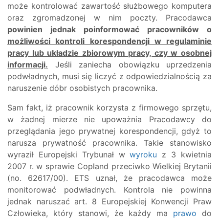
może kontrolować zawartość służbowego komputera
oraz zgromadzonej w nim poczty. Pracodawca
powinien jednak poinformować pracowników o
możliwości kontroli korespondencji w regulaminie
pracy lub układzie zbiorowym pracy, czy w osobnej
informacji.
Jeśli zaniecha obowiązku uprzedzenia
podwładnych, musi się liczyć z odpowiedzialnością za
naruszenie dóbr osobistych pracownika.
Sam fakt, iż pracownik korzysta z firmowego sprzętu,
w żadnej mierze nie upoważnia Pracodawcy do
przeglądania jego prywatnej korespondencji, gdyż to
narusza prywatność pracownika. Takie stanowisko
wyraził Europejski Trybunał w
wyroku
z 3 kwietnia
2007 r. w sprawie Copland przeciwko Wielkiej Brytanii
(no. 62617/00). ETS uznał, że pracodawca może
monitorować podwładnych. Kontrola nie powinna
jednak naruszać art. 8 Europejskiej Konwencji Praw
Człowieka, który stanowi, że każdy ma
prawo
do