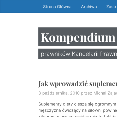
Strona Główna
Archiwa
Zast
Przeskocz
do
treści
↷
Kompendium
prawników Kancelarii Prawn
Jak wprowadzić suplemen
8 października, 2010
przez Michal Zaja
Suplementy diety cieszą się ogromnym
mężczyzna ćwiczący na siłowni powinie
kilogram masy co uwidacznia to fakt j