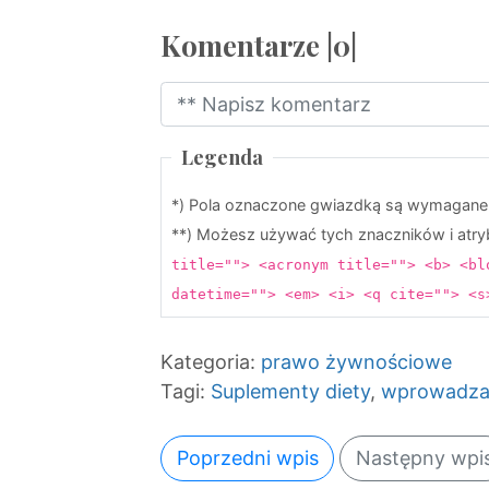
Komentarze |0|
Legenda
*) Pola oznaczone gwiazdką są wymagane
**) Możesz używać tych znaczników i at
title=""> <acronym title=""> <b> <bl
datetime=""> <em> <i> <q cite=""> <
Kategoria:
prawo żywnościowe
Tagi:
Suplementy diety
,
wprowadzan
Poprzedni wpis
Następny wpi