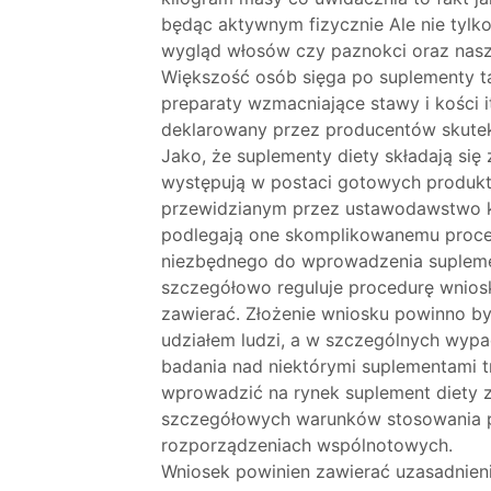
będąc aktywnym fizycznie Ale nie tylko
wygląd włosów czy paznokci oraz nasz
Większość osób sięga po suplementy tak
preparaty wzmacniające stawy i kości 
deklarowany przez producentów skute
Jako, że suplementy diety składają się
występują w postaci gotowych produk
przewidzianym przez ustawodawstwo k
podlegają one skomplikowanemu proce
niezbędnego do wprowadzenia suplem
szczegółowo reguluje procedurę wniosk
zawierać. Złożenie wniosku powinno b
udziałem ludzi, a w szczególnych wypa
badania nad niektórymi suplementami tr
wprowadzić na rynek suplement diety 
szczegółowych warunków stosowania pr
rozporządzeniach wspólnotowych.
Wniosek powinien zawierać uzasadnien