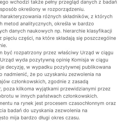
wego wchodzi także pełny przegląd danych z badań
w sposób określony w rozporządzeniu.
arakteryzowania różnych składników, z których
h metod analitycznych, określa w bardzo
ch danych naukowych np. hierarchie klasyfikacji
 pięciu części, na które składają się poszczególne
ie.
n być rozpatrzony przez właściwy Urząd w ciągu
i Urząd wyda pozytywną opinię Komisja w ciągu
daje decyzję, w wypadku pozytywnej publikowana
o nadmienić, że po uzyskaniu zezwolenia na
ajów członkowskich, zgodnie z zasadą
 poza kilkoma wyjątkami przewidzianymi przez
brotu w innych państwach członkowskich.
mentu na rynek jest procesem czasochłonnym oraz
ia badań do uzyskania zezwolenia na
to mija bardzo długi okres czasu.