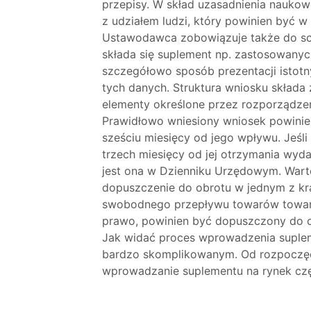
przepisy. W skład uzasadnienia nauko
z udziałem ludzi, który powinien być 
Ustawodawca zobowiązuje także do sch
składa się suplement np. zastosowanyc
szczegółowo sposób prezentacji istotny
tych danych. Struktura wniosku składa z
elementy określone przez rozporządzen
Prawidłowo wniesiony wniosek powinie
sześciu miesięcy od jego wpływu. Jeśl
trzech miesięcy od jej otrzymania wy
jest ona w Dzienniku Urzędowym. Wart
dopuszczenie do obrotu w jednym z kr
swobodnego przepływu towarów towar,
prawo, powinien być dopuszczony do o
Jak widać proces wprowadzenia suple
bardzo skomplikowanym. Od rozpoczęc
wprowadzanie suplementu na rynek częs