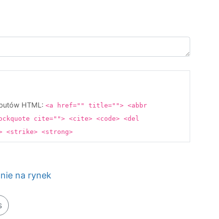
rybutów HTML:
<a href="" title=""> <abbr
ockquote cite=""> <cite> <code> <del
s> <strike> <strong>
ie na rynek
s