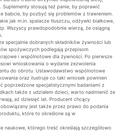
. Suplementy stosują też panie, by poprawić
e babcie, by pozbyć się problemów z trawieniem.
ie jak m.in. spalacze tłuszczu, odżywki białkowe,
itp. Wszyscy prawdopodobnie wierzą, że osiągną
k.
 ze specjalnie dobranych składników żywności lub
tów spożywczych podlegają przepisom
rajowe i wspólnotowe dla żywności. Po pierwsze
sowi wnioskowania o wydanie zezwolenia
entu do obrotu. Ustawodawstwo wspólnotowe
owania oraz ilustruje co taki wniosek powinien
yć poprzedzone specjalistycznymi badaniami z
dkach także z udziałem dzieci, warto nadmienić że
wają, aż dziesięć lat. Producent chcący
zobowiązany jest także przez prawo do podania
oduktu, które to określone są w
ie naukowe, którego treść określają szczegółowo