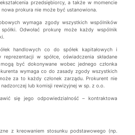
rzekształcenia przedsiębiorcy, a także w momencie
ji nowa prokura nie może być ustanowiona.
sobowych wymaga zgody wszystkich wspólników
spółki. Odwołać prokurę może każdy wspólnik
i.
półek handlowych co do spółek kapitałowych i
y reprezentacji w spółce, oświadczenia składane
e mogą być dokonywane wobec jednego członka
okurenta wymaga co do zasady zgody wszystkich
oże za to każdy członek zarządu. Prokurent nie
adzorczej lub komisji rewizyjnej w sp. z o.o.
jawić się jego odpowiedzialność – kontraktowa
naczne z kreowaniem stosunku podstawowego (np.