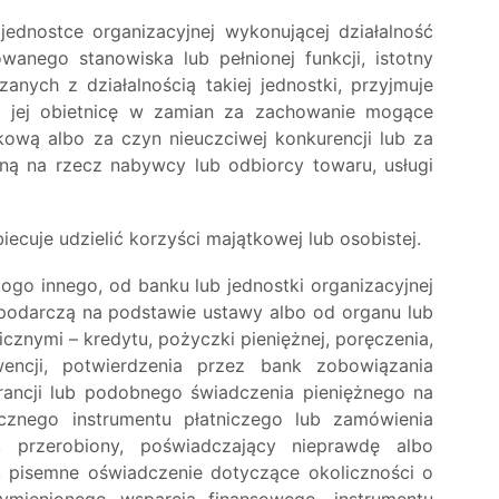
jednostce organizacyjnej wykonującej działalność
wanego stanowiska lub pełnionej funkcji, istotny
nych z działalnością takiej jednostki, przyjmuje
o jej obietnicę w zamian za zachowanie mogące
kową albo za czyn nieuczciwej konkurencji lub za
ną na rzecz nabywcy lub odbiorcy towaru, usługi
ecuje udzielić korzyści majątkowej lub osobistej.
 kogo innego, od banku lub jednostki organizacyjnej
podarczą na podstawie ustawy albo od organu lub
icznymi – kredytu, pożyczki pieniężnej, poręczenia,
bwencji, potwierdzenia przez bank zobowiązania
rancji lub podobnego świadczenia pieniężnego na
icznego instrumentu płatniczego lub zamówienia
, przerobiony, poświadczający nieprawdę albo
e, pisemne oświadczenie dotyczące okoliczności o
ymienionego wsparcia finansowego, instrumentu