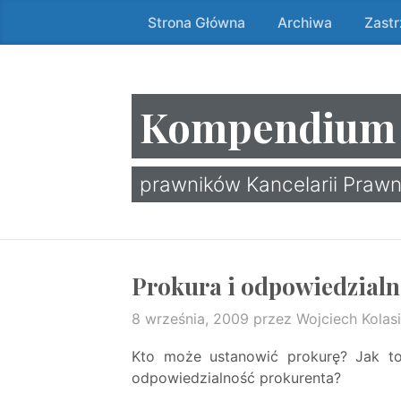
Strona Główna
Archiwa
Zast
Przeskocz
do
treści
↷
Kompendium
prawników Kancelarii Prawn
Prokura i odpowiedzialn
8 września, 2009
przez Wojciech Kolasi
Kto może ustanowić prokurę? Jak to
odpowiedzialność prokurenta?