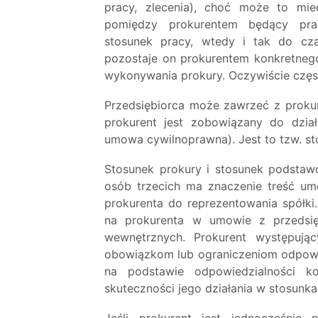
pracy, zlecenia), choć może to m
pomiędzy prokurentem będący prac
stosunek pracy, wtedy i tak do cza
pozostaje on prokurentem konkretneg
wykonywania prokury. Oczywiście częst
Przedsiębiorca może zawrzeć z prokur
prokurent jest zobowiązany do dzia
umowa cywilnoprawna). Jest to tzw. s
Stosunek prokury i stosunek podstawow
osób trzecich ma znaczenie treść um
prokurenta do reprezentowania spółki
na prokurenta w umowie z przedsię
wewnętrznych. Prokurent występuj
obowiązkom lub ograniczeniom odpow
na podstawie odpowiedzialności k
skuteczności jego działania w stosunka
Jeśli prokurent jest jednocześnie 