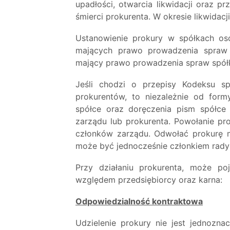
upadłości, otwarcia likwidacji oraz p
śmierci prokurenta. W okresie likwidac
Ustanowienie prokury w spółkach o
mających prawo prowadzenia spraw 
mający prawo prowadzenia spraw spółk
Jeśli chodzi o przepisy Kodeksu s
prokurentów, to niezależnie od form
spółce oraz doręczenia pism spółc
zarządu lub prokurenta.
Powołanie pr
członków zarządu. Odwołać prokurę m
może być jednocześnie członkiem rady n
Przy działaniu prokurenta, może po
względem przedsiębiorcy oraz karna:
Odpowiedzialność kontraktowa
Udzielenie prokury nie jest jednoz