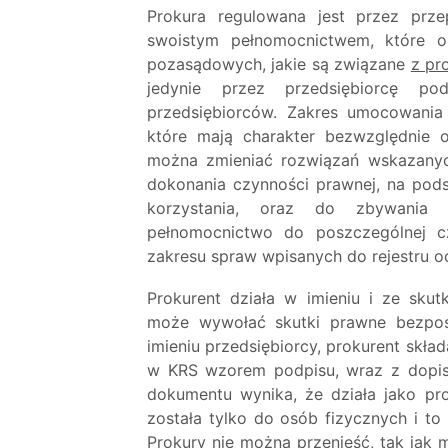
Prokura regulowana jest przez prze
swoistym pełnomocnictwem, które 
pozasądowych, jakie są związane
z pr
jedynie przez przedsiębiorcę po
przedsiębiorców. Zakres umocowania p
które mają charakter bezwzględnie 
można zmieniać rozwiązań wskazanyc
dokonania czynności prawnej, na pod
korzystania, oraz do zbywania 
pełnomocnictwo do poszczególnej c
zakresu spraw wpisanych do rejestru o
Prokurent działa w imieniu i ze sk
może wywołać skutki prawne bezpośr
imieniu przedsiębiorcy, prokurent skł
w KRS wzorem podpisu, wraz z dopis
dokumentu wynika, że działa jako pr
została tylko do osób fizycznych i t
Prokury nie można przenieść, tak jak