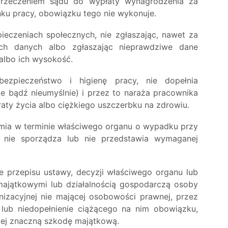
rzeczeniem sądu do wypłaty wynagrodzenia za
nku pracy, obowiązku tego nie wykonuje.
ieczeniach społecznych, nie zgłaszając, nawet za
ch danych albo zgłaszając nieprawdziwe dane
albo ich wysokość.
ezpieczeństwo i higienę pracy, nie dopełnia
e bądź nieumyślnie) i przez to naraża pracownika
aty życia albo ciężkiego uszczerbku na zdrowiu.
mia w terminie właściwego organu o wypadku przy
 nie sporządza lub nie przedstawia wymaganej
 przepisu ustawy, decyzji właściwego organu lub
ajątkowymi lub działalnością gospodarczą osoby
anizacyjnej nie mającej osobowości prawnej, przez
lub niedopełnienie ciążącego na nim obowiązku,
jej znaczną szkodę majątkową.