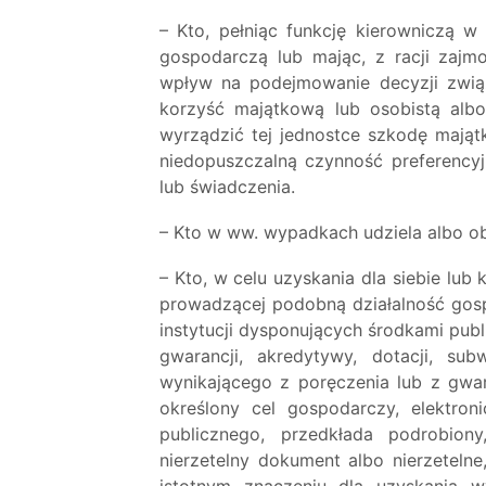
– Kto, pełniąc funkcję kierowniczą w 
gospodarczą lub mając, z racji zajmo
wpływ na podejmowanie decyzji związa
korzyść majątkową lub osobistą alb
wyrządzić tej jednostce szkodę mająt
niedopuszczalną czynność preferencyj
lub świadczenia.
– Kto w ww. wypadkach udziela albo obi
– Kto, w celu uzyskania dla siebie lub
prowadzącej podobną działalność gos
instytucji dysponujących środkami publ
gwarancji, akredytywy, dotacji, su
wynikającego z poręczenia lub z gwa
określony cel gospodarczy, elektron
publicznego, przedkłada podrobiony
nierzetelny dokument albo nierzeteln
istotnym znaczeniu dla uzyskania w