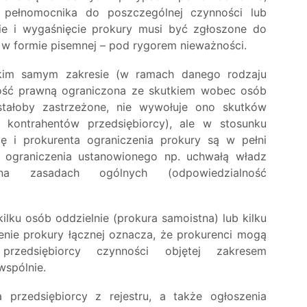
 pełnomocnika do poszczególnej czynności lub
ie i wygaśnięcie prokury musi być zgłoszone do
e w formie pisemnej – pod rygorem nieważności.
akim samym zakresie (w ramach danego rodzaju
ność prawną ograniczona ze skutkiem wobec osób
zostałoby zastrzeżone, nie wywołuje ono skutków
kontrahentów przedsiębiorcy), ale w stosunku
ę i prokurenta ograniczenia prokury są w pełni
e ograniczenia ustanowionego np. uchwałą władz
na zasadach ogólnych (odpowiedzialność
ilku osób oddzielnie (prokura samoistna) lub kilku
elenie prokury łącznej oznacza, że prokurenci mogą
rzedsiębiorcy czynności objętej zakresem
wspólnie.
 przedsiębiorcy z rejestru, a także ogłoszenia