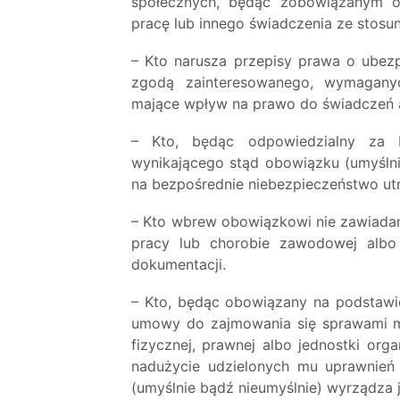
społecznych, będąc zobowiązanym o
pracę lub innego świadczenia ze stosu
– Kto narusza przepisy prawa o ubezp
zgodą zainteresowanego, wymagany
mające wpływ na prawo do świadczeń 
– Kto, będąc odpowiedzialny za b
wynikającego stąd obowiązku (umyślni
na bezpośrednie niebezpieczeństwo utr
– Kto wbrew obowiązkowi nie zawiada
pracy lub chorobie zawodowej albo
dokumentacji.
– Kto, będąc obowiązany na podstawie
umowy do zajmowania się sprawami m
fizycznej, prawnej albo jednostki org
nadużycie udzielonych mu uprawnień 
(umyślnie bądź nieumyślnie) wyrządza 