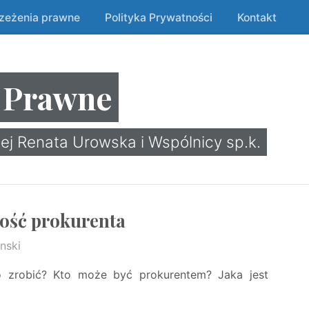
rzeżenia prawne
Polityka Prywatności
Kontakt
 Prawne
ej Renata Urowska i Wspólnicy sp.k.
ość prokurenta
nski
 zrobić? Kto może być prokurentem? Jaka jest