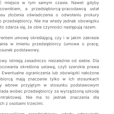
ieć miejsce w tym samym czasie. Nawet gdyby
ownikiem, a przedsiębiorcą-pracodawcą ustał
su złożenia oświadczenia o odwołaniu prokury
o przedsiębiorcy. Nie ma wtedy jednak obowiązku
o zdarza się, że obie czynności następują razem.
entem umowę określającą, czy i w jakim zakresie
łania w imieniu przedsiębiorcy (umowa o pracę,
tosunek podstawowy.
y istnieją zasadniczo niezależnie od siebie. Dla
ocowania określona ustawą, czyli szerokie prawa
. Ewentualne ograniczenia lub obowiązki nałożone
biorcą mają znaczenie tylko w ich stosunkach
ący wbrew przyjętym w stosunku podstawowym
iada wobec przedsiębiorcy za wyrządzoną szkodę
ontraktowej. Nie ma to jednak znaczenia dla
ch z osobami trzecimi.
pracownikiem przedsiębiorcy, wtedy odpowiada