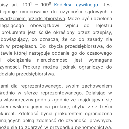
1
9
pisy art. 109
– 109
Kodeksu cywilnego
. Jest
obejmuje umocowanie do czynności sądowych i
owadzeniem przedsiębiorstwa
. Może być udzielona
dlegającego obowiązkowi wpisu do rejestru
rokurenta jest ściśle określony przez przepisy,
obowiązujący, co oznacza, że co do zasady nie
h w przepisach. Do zbycia przedsiębiorstwa, do
stawie której następuje oddanie go do czasowego
i obciążania nieruchomości jest wymagane
zynności. Prokurę można jednak ograniczyć do
ddziału przedsiębiorstwa.
utkami dla reprezentowanego, swoim zachowaniem
ednio w sferze reprezentowanego. Działając w
ada własnoręczny podpis zgodnie ze znajdującym się
kiem wskazującym na prokurę, chyba że z treści
okurent. Zdolność bycia prokurentem ograniczona
o mających pełną zdolność do czynności prawnych.
 może się to zdarzyć w przypadku pełnomocnictwa,