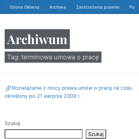
Przeskocz
Strona Główna
Archiwa
Zastrzeżenia prawne
Poli
do
treści
↷
Archiwum
Tag:
terminowa umowa o pracę
Rozwiązanie z mocy prawa umów o pracę na czas
określony po 21 sierpnia 2009 r.
Szukaj
Szukaj