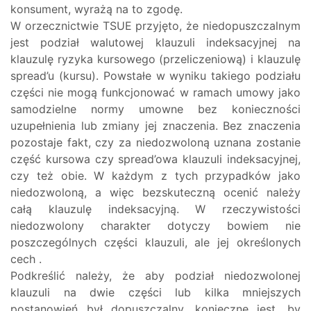
konsument, wyrażą na to zgodę.
W orzecznictwie TSUE przyjęto, że niedopuszczalnym
jest podział walutowej klauzuli indeksacyjnej na
klauzulę ryzyka kursowego (przeliczeniową) i klauzulę
spread’u (kursu). Powstałe w wyniku takiego podziału
części nie mogą funkcjonować w ramach umowy jako
samodzielne normy umowne bez konieczności
uzupełnienia lub zmiany jej znaczenia. Bez znaczenia
pozostaje fakt, czy za niedozwoloną uznana zostanie
część kursowa czy spread’owa klauzuli indeksacyjnej,
czy też obie. W każdym z tych przypadków jako
niedozwoloną, a więc bezskuteczną ocenić należy
całą klauzulę indeksacyjną. W rzeczywistości
niedozwolony charakter dotyczy bowiem nie
poszczególnych części klauzuli, ale jej określonych
cech .
Podkreślić należy, że aby podział niedozwolonej
klauzuli na dwie części lub kilka mniejszych
postanowień był dopuszczalny, konieczne jest, by