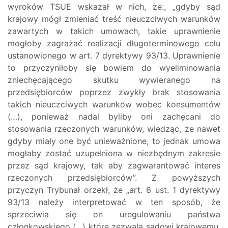
wyroków TSUE wskazał w nich, że:, „gdyby sąd
krajowy mógł zmieniać treść nieuczciwych warunków
zawartych w takich umowach, takie uprawnienie
mogłoby zagrażać realizacji długoterminowego celu
ustanowionego w art. 7 dyrektywy 93/13. Uprawnienie
to przyczyniłoby się bowiem do wyeliminowania
zniechęcającego skutku wywieranego na
przedsiębiorców poprzez zwykły brak stosowania
takich nieuczciwych warunków wobec konsumentów
(…), ponieważ nadal byliby oni zachęcani do
stosowania rzeczonych warunków, wiedząc, że nawet
gdyby miały one być unieważnione, to jednak umowa
mogłaby zostać uzupełniona w niezbędnym zakresie
przez sąd krajowy, tak aby zagwarantować interes
rzeczonych przedsiębiorców”. Z powyższych
przyczyn Trybunał orzekł, że „art. 6 ust. 1 dyrektywy
93/13 należy interpretować w ten sposób, że
sprzeciwia się on uregulowaniu państwa
członkowskiego (…) które zezwala sądowi krajowemu,