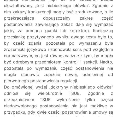
ukształtowany „test niebieskiego ołówka”. Zgodnie z
nim zakazy konkurencji mogły być zredukowane, o ile
przekraczająca dopuszczalny zakres część
postanowienia zawierająca zakaz dała się wymazać
jakby za pomocą gumki lub korektora. Konieczną
przesłanką pozytywnego wyniku owego testu było to,
by część zdania pozostała po wymazaniu była
zrozumiała językowo i zachowała sens pod względem
normatywnym, co jest równoznaczne z tym, by mogła
być odrębnym przedmiotem kontroli i sankcji. Nadto,
pozostała po wymazaniu część postanowienia nie
mogła stanowić zupełnie nowej, odmiennej od
pierwotnego postanowienia regulacji .
Do omówionej wyżej „doktryny niebieskiego ołówka”
odniósł się wielokrotnie TSUE. Zgodnie z
orzecznictwem TSUE wykreślenie tylko części
niedozwolonego postanowienia nie jest możliwe w
przypadku, gdy dwie części postanowienia umowy są