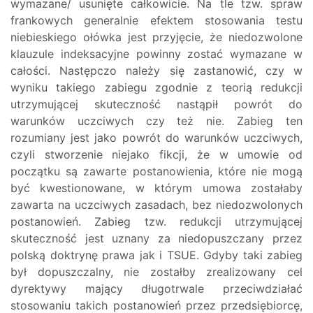
wymazane/ usunięte całkowicie. Na tle tzw. spraw
frankowych generalnie efektem stosowania testu
niebieskiego ołówka jest przyjęcie, że niedozwolone
klauzule indeksacyjne powinny zostać wymazane w
całości. Następczo należy się zastanowić, czy w
wyniku takiego zabiegu zgodnie z teorią redukcji
utrzymującej skuteczność nastąpił powrót do
warunków uczciwych czy też nie. Zabieg ten
rozumiany jest jako powrót do warunków uczciwych,
czyli stworzenie niejako fikcji, że w umowie od
początku są zawarte postanowienia, które nie mogą
być kwestionowane, w którym umowa zostałaby
zawarta na uczciwych zasadach, bez niedozwolonych
postanowień. Zabieg tzw. redukcji utrzymującej
skuteczność jest uznany za niedopuszczany przez
polską doktrynę prawa jak i TSUE. Gdyby taki zabieg
był dopuszczalny, nie zostałby zrealizowany cel
dyrektywy mający długotrwale przeciwdziałać
stosowaniu takich postanowień przez przedsiębiorcę,