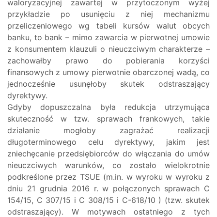
waloryzacyjnej zawartej w przytoczonym wyżej
przykładzie po usunięciu z niej mechanizmu
przeliczeniowego wg tabeli kursów walut obcych
banku, to bank – mimo zawarcia w pierwotnej umowie
z konsumentem klauzuli o nieuczciwym charakterze –
zachowałby prawo do pobierania korzyści
finansowych z umowy pierwotnie obarczonej wadą, co
jednocześnie usunęłoby skutek odstraszający
dyrektywy.
Gdyby dopuszczalna była redukcja utrzymująca
skuteczność w tzw. sprawach frankowych, takie
działanie mogłoby zagrażać realizacji
długoterminowego celu dyrektywy, jakim jest
zniechęcanie przedsiębiorców do włączania do umów
nieuczciwych warunków, co zostało wielokrotnie
podkreślone przez TSUE (m.in. w wyroku w wyroku z
dniu 21 grudnia 2016 r. w połączonych sprawach C
154/15, C 307/15 i C 308/15 i C-618/10 ) (tzw. skutek
odstraszający). W motywach ostatniego z tych