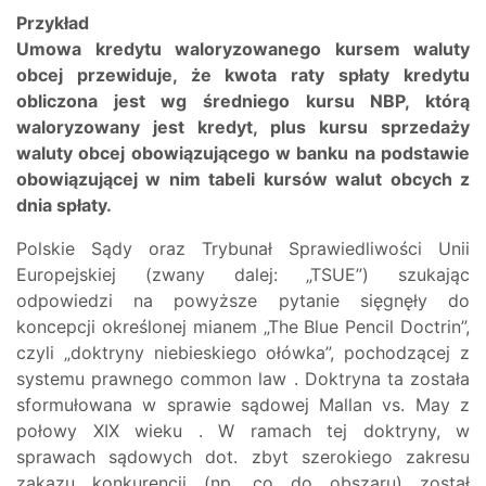
Przykład
Umowa kredytu waloryzowanego kursem waluty
obcej przewiduje, że kwota raty spłaty kredytu
obliczona jest wg średniego kursu NBP, którą
waloryzowany jest kredyt, plus kursu sprzedaży
waluty obcej obowiązującego w banku na podstawie
obowiązującej w nim tabeli kursów walut obcych z
dnia spłaty.
Polskie Sądy oraz Trybunał Sprawiedliwości Unii
Europejskiej (zwany dalej: „TSUE”) szukając
odpowiedzi na powyższe pytanie sięgnęły do
koncepcji określonej mianem „The Blue Pencil Doctrin”,
czyli „doktryny niebieskiego ołówka”, pochodzącej z
systemu prawnego common law . Doktryna ta została
sformułowana w sprawie sądowej Mallan vs. May z
połowy XIX wieku . W ramach tej doktryny, w
sprawach sądowych dot. zbyt szerokiego zakresu
zakazu konkurencji (np. co do obszaru) został