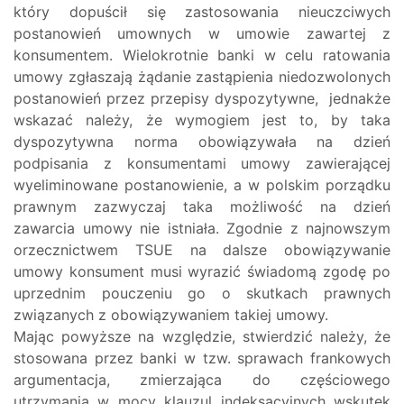
który dopuścił się zastosowania nieuczciwych
postanowień umownych w umowie zawartej z
konsumentem. Wielokrotnie banki w celu ratowania
umowy zgłaszają żądanie zastąpienia niedozwolonych
postanowień przez przepisy dyspozytywne, jednakże
wskazać należy, że wymogiem jest to, by taka
dyspozytywna norma obowiązywała na dzień
podpisania z konsumentami umowy zawierającej
wyeliminowane postanowienie, a w polskim porządku
prawnym zazwyczaj taka możliwość na dzień
zawarcia umowy nie istniała. Zgodnie z najnowszym
orzecznictwem TSUE na dalsze obowiązywanie
umowy konsument musi wyrazić świadomą zgodę po
uprzednim pouczeniu go o skutkach prawnych
związanych z obowiązywaniem takiej umowy.
Mając powyższe na względzie, stwierdzić należy, że
stosowana przez banki w tzw. sprawach frankowych
argumentacja, zmierzająca do częściowego
utrzymania w mocy klauzul indeksacyjnych wskutek