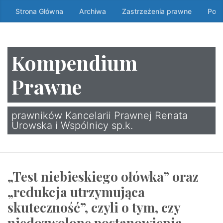
Przeskocz
Strona Główna
Archiwa
Zastrzeżenia prawne
Poli
do
treści
↷
Kompendium
Prawne
prawników Kancelarii Prawnej Renata
Urowska i Wspólnicy sp.k.
„Test niebieskiego ołówka” oraz
„redukcja utrzymująca
skuteczność”, czyli o tym, czy
niedozwolone postanowienia